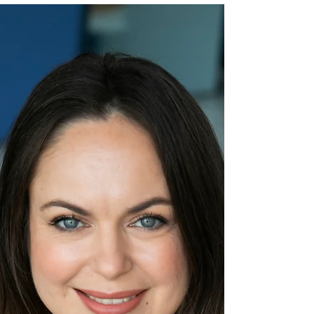
״הורדתי במשקל ואחר כך העליתי חזרה, ובכ
זאת... לא חזרתי לאותן מידות״
אילנה ניקיפורובה, דיאטנית קלינית להעלות עד
10 ק״ג לאחר הניתוח - מצד אחד, לא נעים
להעלות במשקל, וגם התחושה משתנה. פתאום
ישנה הרגשת כבדות,...