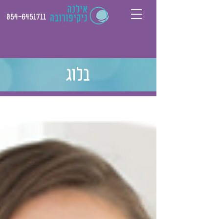
054-6451711
בלוג