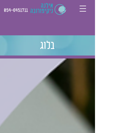
054-6451711
בלוג