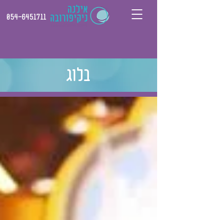
054-6451711
בלוג