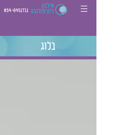
054-6451711
בלוג