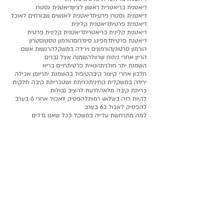
דיאטנית בריאטרית ראשון לציון
דיאטנית גסטרו
דיאטנית גסטרו פרטית
דיאטנית לאנשים שבורחים לאוכל
דיאטנית פרטית
דיאטנית קלינית
דיאטנית קלינית בריאטרית
דיאטנית קלינית פרטית
דיאטנת פרטית
דמפינג סינדרום
הורמון טסטוסטרון
הורמון סרטונין
הורמונים וירידה במשקל
הרגשות אשם
הריון אחרי ניתוח שרוול
השמנה אצל גברים
השמנת יתר חולנית
זונאית פרטית
חיים בריא
חלבון אחרי קיצור קיבה
טיפול בהשמנת יתר
יומן אכילה
ירידה במשקל
ית קחינית
כריתת ושט
כריתת קיבה חלקית
כריתת קיבה מלאה
לדעת להציב גבולות
להיות רזה בשלוש רמות
להפסיק לאכול אחרי 6 בערב
להפסיק לאכול ב6 בערב
למה מתרחשת עלייה במשקל ככל שאנו גדלים