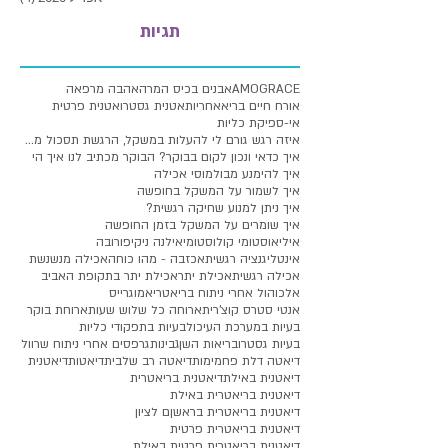
תגיות
AMOGRACE
אבנים בכיס המרה
אהבה מרפאה
אורח חיים בריא
אחריות
אטנית גסטרו
אטנית פרטית
אי-ספיקת כליות
איזה רגש גורם לי להעלות במשקל, הרגשת תסכול מעלייה
איך כדאי ונכון לקום בבוקר? הבוקר מכתיב לנו איך הי
איך להימנע מבולמוסי אכילה
איך לשמור על המשקל בחופשה
איך ניתן למנוע שחיקה רגשית?
איך שומרים על המשקל בזמן החופשה
איליאוסטומי קולוסטומי
אילנה ניקיפורובה
אינטליגנציה רגשית
אכזבה - מהו כוחה
אכילה מנשנשת
אכילה רגשית
אכילת יתר
אכילת יתר בתקופת האביב
אלכוהול אחרי ניתוח בריאטרי
אמוגרייס
אנטי סטרס קוצ'רית
ארוחה כל שלוש שעות
ארוחת בוקר
בעיות במערכת העיכול
בעיות בתפקודי כליות
בעיות גסטרו
בריאות השן
גבינות
גרפסים אחרי ניתוח שרוול
דיאטה דלת פחמימות
דיאטה רב שלבית
דיאטות
דיאטנית
דיאטנית באילת
דיאטנית בריאטרית
דיאטנית בריאטרית באילת
דיאטנית בריאטרית בראשןם לציון
דיאטנית בריאטרית פרטית
דיאטנית בריאטרית פרטית באילת