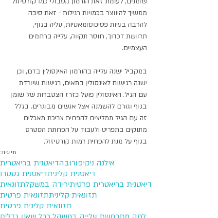
שומנים, לעומת זאת הורמון קטבולי כמו קורטיזול 
ממשיך להיווצר בכמויות רגילות - זאת סיבה 
להרבה בעיות פסיכוסומאטיות, עליה בגוף, 
תחושת דכדוך, חוסר תקווה, עלייה ברחמים 
העצמיים.
במקביל ישנה עלייה בהורמון האינסולין בדם, וכן 
ישנה רגישות לאינסולין בתאים, רגישות שיורדת 
עם הגיל. האינסולין פועל כזרז הצטברות של שומן 
בגוף וגורם להשמנה אצל אנשים מבוגרים. בגלל 
זה עם הגיל ממליצים להפחית צריכת מאכלים 
מתוקים בתפריט ולעבוד על הפחתת הסטרס 
בגוף על מנת להפחית רמות קורטיזול.
תיוגים:
אילנה ניקיפורובה
דיאטנית בריאטרית
דיאטנית קלינית
דיאטנית גסטרו
דיאטנית בריאטרית פרטית
ירידה במשקל
תזונאית
תזונאית קלינית
תזונאית פרטית
תזונאית קלינית פרטית
למה מתרחשת עלייה במשקל ככל שאנו גדלים