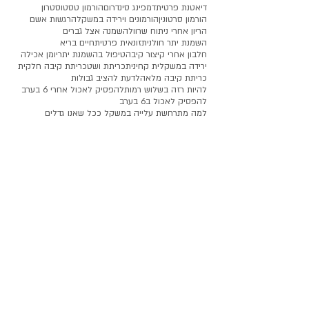
דיאטנת פרטית
דמפינג סינדרום
הורמון טסטוסטרון
הורמון סרטונין
הורמונים וירידה במשקל
הרגשות אשם
הריון אחרי ניתוח שרוול
השמנה אצל גברים
השמנת יתר חולנית
זונאית פרטית
חיים בריא
חלבון אחרי קיצור קיבה
טיפול בהשמנת יתר
יומן אכילה
ירידה במשקל
ית קחינית
כריתת ושט
כריתת קיבה חלקית
כריתת קיבה מלאה
לדעת להציב גבולות
להיות רזה בשלוש רמות
להפסיק לאכול אחרי 6 בערב
להפסיק לאכול ב6 בערב
למה מתרחשת עלייה במשקל ככל שאנו גדלים