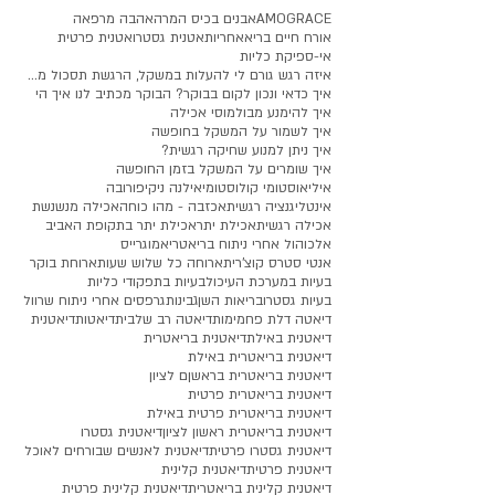
AMOGRACE
אבנים בכיס המרה
אהבה מרפאה
אורח חיים בריא
אחריות
אטנית גסטרו
אטנית פרטית
אי-ספיקת כליות
איזה רגש גורם לי להעלות במשקל, הרגשת תסכול מעלייה
איך כדאי ונכון לקום בבוקר? הבוקר מכתיב לנו איך הי
איך להימנע מבולמוסי אכילה
איך לשמור על המשקל בחופשה
איך ניתן למנוע שחיקה רגשית?
איך שומרים על המשקל בזמן החופשה
איליאוסטומי קולוסטומי
אילנה ניקיפורובה
אינטליגנציה רגשית
אכזבה - מהו כוחה
אכילה מנשנשת
אכילה רגשית
אכילת יתר
אכילת יתר בתקופת האביב
אלכוהול אחרי ניתוח בריאטרי
אמוגרייס
אנטי סטרס קוצ'רית
ארוחה כל שלוש שעות
ארוחת בוקר
בעיות במערכת העיכול
בעיות בתפקודי כליות
בעיות גסטרו
בריאות השן
גבינות
גרפסים אחרי ניתוח שרוול
דיאטה דלת פחמימות
דיאטה רב שלבית
דיאטות
דיאטנית
דיאטנית באילת
דיאטנית בריאטרית
דיאטנית בריאטרית באילת
דיאטנית בריאטרית בראשןם לציון
דיאטנית בריאטרית פרטית
דיאטנית בריאטרית פרטית באילת
דיאטנית בריאטרית ראשון לציון
דיאטנית גסטרו
דיאטנית גסטרו פרטית
דיאטנית לאנשים שבורחים לאוכל
דיאטנית פרטית
דיאטנית קלינית
דיאטנית קלינית בריאטרית
דיאטנית קלינית פרטית