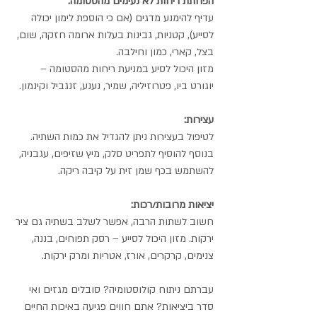
הפחתת ריחות לא נעימים מהסטומה:
עדיף להימנע מדגים (אם כי הוספת לימון יכולה 
לסייע), קטניות, גבינות בעלות ארומה חזקה, שום, 
בצל, קארי, כמון וחילבה.
מזון היכול לסיע במניעת ריחות מהסטומה – 
יוגורט ביו, פטרוזיליה, שמיר, נענע, זנגביל וקינמון.
עצירות:
לטיפול בעצירות ניתן להגדיל את כמות השתיה. 
בנוסף להוסיף לתפריט סלק, מיץ שזיפים, עגבניה, 
להשתמש בכף שמן זית על קיבה ריקה.
יציאות מרובות/רכות:
חשוב לשתות הרבה, אפשר לשלב בשתיה גם ציר 
ירקות. מזון היכול לסייע – רסק תפוחים, בננה, 
צנימים, קרקרים, אורז, אטריות ומרק ירקות.
עברתם ניתוח קולוסטומיה? סובלים מגזים ואי 
סדר ביציאות? אתם חווים פגיעה באיכות החיים 