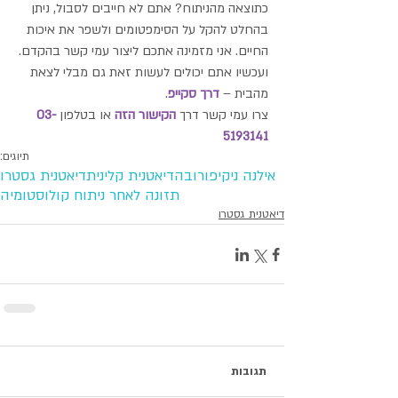
כתוצאה מהניתוח? אתם לא חייבים לסבול, ניתן 
בהחלט להקל על הסימפטומים ולשפר את איכות 
החיים. אני מזמינה אתכם ליצור עמי קשר בהקדם.
ועכשיו אתם יכולים לעשות זאת גם מבלי לצאת 
מהבית – 
דרך סקייפ
.
צרו עמי קשר דרך
 הקישור הזה 
או בטלפון 
03-
5193141
תיוגים:
אילנה ניקיפורובה
דיאטנית קלינית
דיאטנית גסטרו
תזונה לאחר ניתוח קולוסטומיה
דיאטנית גסטרו
תגובות