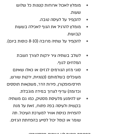
מומלץ לאכול ארוחות קטנות כל שלוש 
שעות.
להקפיד על לעיסה טובה.
מומלץ להרגיל את הגוף לאכילה בשעות 
קבועות.
להקפיד על שתיה מרובה (8-10 כוסות ביום).
לשלב בשתיה ציר ירקות לצורך השבת 
המלחים לגוף.
סוגי מזון הגורמים לגזים או כאלו שאינם 
מעוכלים בשלמותם (קטניות, ירקות שורש, 
תירס/פופקורן, פירות הדר, משקאות תוססים 
וכדומה) עדיף לצרוך במידה מוגבלת.
יש להימנע מלעיסת מסטיק, כמו גם משתיה 
בקשית ולעיסה בפה פתוח, זאת על מנת 
להפחית כניסת אוויר למערכת העיכול. תה 
שומר או קימל יכול לסייע בהפחתת הגזים.