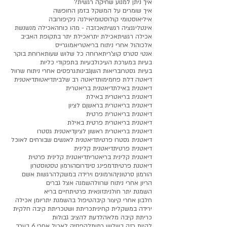
איך ניתן למנוע שחיקה רגשית?
איך שומרים על המשקל בזמן החופשה
איליאוסטומי קולוסטומי
אילנה ניקיפורובה
אינטליגנציה רגשית
אכזבה - מהו כוחה
אכילה מנשנשת
אכילה רגשית
אכילת יתר
אכילת יתר בתקופת האביב
אלכוהול אחרי ניתוח בריאטרי
אמוגרייס
אנטי סטרס קוצ'רית
ארוחה כל שלוש שעות
ארוחת בוקר
בעיות במערכת העיכול
בעיות בתפקודי כליות
בעיות גסטרו
בריאות השן
גבינות
גרפסים אחרי ניתוח שרוול
דיאטה דלת פחמימות
דיאטה רב שלבית
דיאטות
דיאטנית
דיאטנית באילת
דיאטנית בריאטרית
דיאטנית בריאטרית באילת
דיאטנית בריאטרית בראשןם לציון
דיאטנית בריאטרית פרטית
דיאטנית בריאטרית פרטית באילת
דיאטנית בריאטרית ראשון לציון
דיאטנית גסטרו
דיאטנית גסטרו פרטית
דיאטנית לאנשים שבורחים לאוכל
דיאטנית פרטית
דיאטנית קלינית
דיאטנית קלינית בריאטרית
דיאטנית קלינית פרטית
דיאטנת פרטית
דמפינג סינדרום
הורמון טסטוסטרון
הורמון סרטונין
הורמונים וירידה במשקל
הרגשות אשם
הריון אחרי ניתוח שרוול
השמנה אצל גברים
השמנת יתר חולנית
זונאית פרטית
חיים בריא
חלבון אחרי קיצור קיבה
טיפול בהשמנת יתר
יומן אכילה
ירידה במשקל
ית קחינית
כריתת ושט
כריתת קיבה חלקית
כריתת קיבה מלאה
לדעת להציב גבולות
להיות רזה בשלוש רמות
להפסיק לאכול אחרי 6 בערב