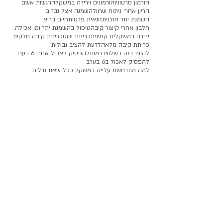
הורמון סרטונין
הורמונים וירידה במשקל
הרגשות אשם
הריון אחרי ניתוח שרוול
השמנה אצל גברים
השמנת יתר חולנית
זונאית פרטית
חיים בריא
חלבון אחרי קיצור קיבה
טיפול בהשמנת יתר
יומן אכילה
ירידה במשקל
ית קחינית
כריתת ושט
כריתת קיבה חלקית
כריתת קיבה מלאה
לדעת להציב גבולות
להיות רזה בשלוש רמות
להפסיק לאכול אחרי 6 בערב
להפסיק לאכול ב6 בערב
למה מתרחשת עלייה במשקל ככל שאנו גדלים