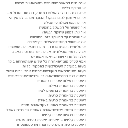
אורח חיים בריא
אחריות
אטנית גסטרו
אטנית פרטית
אי-ספיקת כליות
איזה רגש גורם לי להעלות במשקל, הרגשת תסכול מעלייה
איך כדאי ונכון לקום בבוקר? הבוקר מכתיב לנו איך הי
איך להימנע מבולמוסי אכילה
איך לשמור על המשקל בחופשה
איך ניתן למנוע שחיקה רגשית?
איך שומרים על המשקל בזמן החופשה
איליאוסטומי קולוסטומי
אילנה ניקיפורובה
אינטליגנציה רגשית
אכזבה - מהו כוחה
אכילה מנשנשת
אכילה רגשית
אכילת יתר
אכילת יתר בתקופת האביב
אלכוהול אחרי ניתוח בריאטרי
אמוגרייס
אנטי סטרס קוצ'רית
ארוחה כל שלוש שעות
ארוחת בוקר
בעיות במערכת העיכול
בעיות בתפקודי כליות
בעיות גסטרו
בריאות השן
גבינות
גרפסים אחרי ניתוח שרוול
דיאטה דלת פחמימות
דיאטה רב שלבית
דיאטות
דיאטנית
דיאטנית באילת
דיאטנית בריאטרית
דיאטנית בריאטרית באילת
דיאטנית בריאטרית בראשןם לציון
דיאטנית בריאטרית פרטית
דיאטנית בריאטרית פרטית באילת
דיאטנית בריאטרית ראשון לציון
דיאטנית גסטרו
דיאטנית גסטרו פרטית
דיאטנית לאנשים שבורחים לאוכל
דיאטנית פרטית
דיאטנית קלינית
דיאטנית קלינית בריאטרית
דיאטנית קלינית פרטית
דיאטנת פרטית
דמפינג סינדרום
הורמון טסטוסטרון