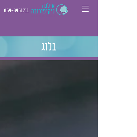
054-6451711
בלוג