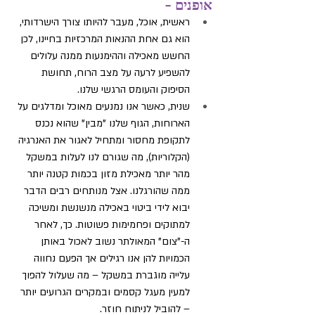
אופנים -
ראשית, אוכל, מעבר להיותו צורך הישרדותי, 
הוא גם אחת ההנאות המרכזיות בחיינו, לכן 
החשש מאכילה וההימנעות ממנה עלולים 
להשפיע לרעה על מצב הרוח, תחושת 
הסיפוק והעומס הרגשי שלנו.
שנית, כאשר אנו נמנעים מאוכל ומדלגים על 
הארוחות, הגוף שלנו "מבין" שהוא נכנס 
לתקופת מחסור ומתחיל לאגור את האנרגיה 
(הקלוריות), מה שגורם לנו לעלות במשקל 
מהר יותר מאכילת מזון בכמות קטנה יותר 
ממה שהורגלנו. אצל מנותחים רבים הדבר 
יבוא לידי ביטוי באכילה מנשנשת ומשיכה 
למתוקים ופחמימות פשוטות. כך, לאחר 
ה-”צום" המאולתר נשוב לאכול באותן 
הכמויות להן אנו רגילים אך הפעם נחווה 
עלייה מוגברת במשקל – מה שעלול להפוך 
למעין מעגל קסמים ובמקרים הגרועים יותר 
– להוביל לניתוח חוזר.