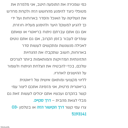
כמי שמכירה את התופעה היטב, אני מלמדת את 
מטופלי כיצד להימנע מהחשש הזה ולקחת מחדש 
את השליטה על האוכל והסדר בארוחות ועל ידי 
כך להגיע למשקל היעד ולהימנע מעליה חוזרת. 
אם גם אתם עברתם ניתוח בריאטרי או שאתם 
עומדים לעבור בזמן הקרוב, אם גם אתם נוטים 
לאכילה מנשנשת ומתקשים לעשות סדר 
בארוחות, חשוב שתקבלו את ההנחיות 
התזונתיות המדויקות והמותאמות ביותר לצרכים 
שלכם, בכדי להבטיח את הצלחת הניתוח ולשמור 
על ההישגים לאחריו. 
לליווי מקצועי ומותאם אישית של דיאטנית 
בריאטרית פרטית, אני מזמינה אתכם ליצור עמי 
קשר בהקדם ועכשיו אתם יכולים לעשות זאת גם 
מבלי לצאת מהבית – 
דרך סקייפ.
צרו עמי קשר 
דרך הקישור הזה
 או בטלפון 
03-
5193141
תיוגים: