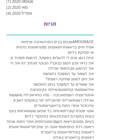
אוגוסט 2020
(1)
פוסט
מאי 2020
(2)
2 פוסטים
אפריל 2020
(4)
4 פוסטים
תגיות
AMOGRACE
אבנים בכיס המרה
אהבה מרפאה
אורח חיים בריא
אחריות
אטנית גסטרו
אטנית פרטית
אי-ספיקת כליות
איזה רגש גורם לי להעלות במשקל, הרגשת תסכול מעלייה
איך כדאי ונכון לקום בבוקר? הבוקר מכתיב לנו איך הי
איך להימנע מבולמוסי אכילה
איך לשמור על המשקל בחופשה
איך ניתן למנוע שחיקה רגשית?
איך שומרים על המשקל בזמן החופשה
איליאוסטומי קולוסטומי
אילנה ניקיפורובה
אינטליגנציה רגשית
אכזבה - מהו כוחה
אכילה מנשנשת
אכילה רגשית
אכילת יתר
אכילת יתר בתקופת האביב
אלכוהול אחרי ניתוח בריאטרי
אמוגרייס
אנטי סטרס קוצ'רית
ארוחה כל שלוש שעות
ארוחת בוקר
בעיות במערכת העיכול
בעיות בתפקודי כליות
בעיות גסטרו
בריאות השן
גבינות
גרפסים אחרי ניתוח שרוול
דיאטה דלת פחמימות
דיאטה רב שלבית
דיאטות
דיאטנית
דיאטנית באילת
דיאטנית בריאטרית
דיאטנית בריאטרית באילת