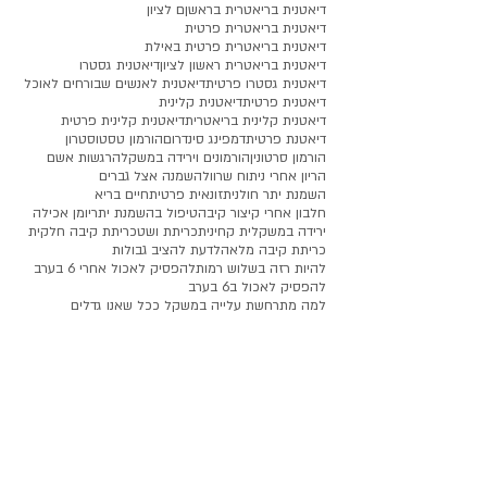
דיאטנית בריאטרית בראשןם לציון
דיאטנית בריאטרית פרטית
דיאטנית בריאטרית פרטית באילת
דיאטנית בריאטרית ראשון לציון
דיאטנית גסטרו
דיאטנית גסטרו פרטית
דיאטנית לאנשים שבורחים לאוכל
דיאטנית פרטית
דיאטנית קלינית
דיאטנית קלינית בריאטרית
דיאטנית קלינית פרטית
דיאטנת פרטית
דמפינג סינדרום
הורמון טסטוסטרון
הורמון סרטונין
הורמונים וירידה במשקל
הרגשות אשם
הריון אחרי ניתוח שרוול
השמנה אצל גברים
השמנת יתר חולנית
זונאית פרטית
חיים בריא
חלבון אחרי קיצור קיבה
טיפול בהשמנת יתר
יומן אכילה
ירידה במשקל
ית קחינית
כריתת ושט
כריתת קיבה חלקית
כריתת קיבה מלאה
לדעת להציב גבולות
להיות רזה בשלוש רמות
להפסיק לאכול אחרי 6 בערב
להפסיק לאכול ב6 בערב
למה מתרחשת עלייה במשקל ככל שאנו גדלים