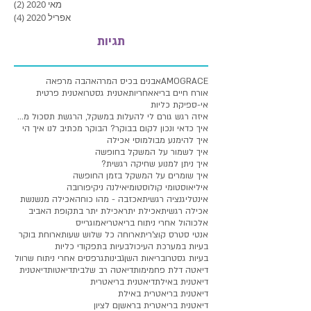
מאי 2020
(2)
2 פוסטים
אפריל 2020
(4)
4 פוסטים
תגיות
AMOGRACE
אבנים בכיס המרה
אהבה מרפאה
אורח חיים בריא
אחריות
אטנית גסטרו
אטנית פרטית
אי-ספיקת כליות
איזה רגש גורם לי להעלות במשקל, הרגשת תסכול מעלייה
איך כדאי ונכון לקום בבוקר? הבוקר מכתיב לנו איך הי
איך להימנע מבולמוסי אכילה
איך לשמור על המשקל בחופשה
איך ניתן למנוע שחיקה רגשית?
איך שומרים על המשקל בזמן החופשה
איליאוסטומי קולוסטומי
אילנה ניקיפורובה
אינטליגנציה רגשית
אכזבה - מהו כוחה
אכילה מנשנשת
אכילה רגשית
אכילת יתר
אכילת יתר בתקופת האביב
אלכוהול אחרי ניתוח בריאטרי
אמוגרייס
אנטי סטרס קוצ'רית
ארוחה כל שלוש שעות
ארוחת בוקר
בעיות במערכת העיכול
בעיות בתפקודי כליות
בעיות גסטרו
בריאות השן
גבינות
גרפסים אחרי ניתוח שרוול
דיאטה דלת פחמימות
דיאטה רב שלבית
דיאטות
דיאטנית
דיאטנית באילת
דיאטנית בריאטרית
דיאטנית בריאטרית באילת
דיאטנית בריאטרית בראשןם לציון