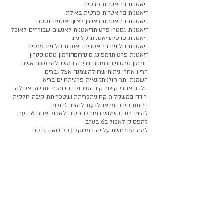
דיאטנית בריאטרית פרטית
דיאטנית בריאטרית פרטית באילת
דיאטנית בריאטרית ראשון לציון
דיאטנית גסטרו
דיאטנית גסטרו פרטית
דיאטנית לאנשים שבורחים לאוכל
דיאטנית פרטית
דיאטנית קלינית
דיאטנית קלינית בריאטרית
דיאטנית קלינית פרטית
דיאטנת פרטית
דמפינג סינדרום
הורמון טסטוסטרון
הורמון סרטונין
הורמונים וירידה במשקל
הרגשות אשם
הריון אחרי ניתוח שרוול
השמנה אצל גברים
השמנת יתר חולנית
זונאית פרטית
חיים בריא
חלבון אחרי קיצור קיבה
טיפול בהשמנת יתר
יומן אכילה
ירידה במשקל
ית קחינית
כריתת ושט
כריתת קיבה חלקית
כריתת קיבה מלאה
לדעת להציב גבולות
להיות רזה בשלוש רמות
להפסיק לאכול אחרי 6 בערב
להפסיק לאכול ב6 בערב
למה מתרחשת עלייה במשקל ככל שאנו גדלים