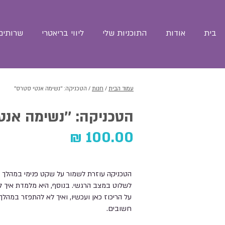
בית
אודות
התוכניות שלי
ליווי בריאטרי
שרותים 
עמוד הבית
/
חנות
/ הטכניקה: ''נשימה אנטי סטרס"
הטכניקה: ''נשימה אנט
100.00 ₪
הטכניקה עוזרת לשמור על שקט פנימי במהלך הי
לשלוט במצב הרגשי. בנוסף, היא מלמדת איך ל
על הריכוז כאן ועכשיו, ואיך לא להתפזר במהלך
חשובים.