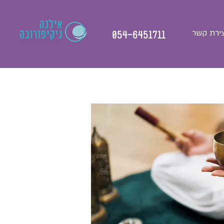
צירת קשר
054-6451711