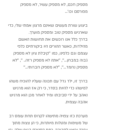
מספיק חכם, לא מספיק עשיר, לא מספיק 
מפורסם וכו'...
ביצוע שורת מעשים שאינם מרצון אמתי שלי, כדי 
שארגיש מספיק טוב ומספיק מוערך.
בדרך כלל אנו רוכשים את תחושות האשם 
מהילדות, כאשר ההורים היו ביקורתיים כלפי 
עצמם וגם כלפינו, כמו ''קיבלת ציון לא מספיק 
גבוה במבחן...'', ''אתה לא מספיק רזה.. '', ''לא 
מספיק נחמד...'', ''לא מספיק חברותי...'' 
בדרך זו, ילד גדל עם תכונה שעליו להוכיח משהו 
למישהו כדי להיות בסדר, כי רק אז הוא מרגיש 
נאהב על ידי סביבתו ומיד לאחר מכן הוא מרגיש 
אהבה עצמית.
מערכת כזו צפויה מתישהו לקרוס תחת עומס רב 
של משימות ומטלות מיותרות, כי הן צצות מתוך 
עזרה וריצוי לסביבה. רמת הסטרס בגוף עולה, וזו 