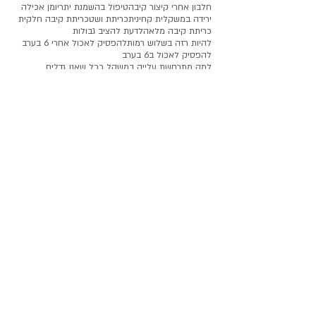
חלבון אחרי קיצור קיבה
טיפול בהשמנת יתר
יומן אכילה
ירידה במשקל
ית קחינית
כריתת ושט
כריתת קיבה חלקית
כריתת קיבה מלאה
לדעת להציב גבולות
להיות רזה בשלוש רמות
להפסיק לאכול אחרי 6 בערב
להפסיק לאכול ב6 בערב
למה מתרחשת עלייה במשקל ככל שאנו גדלים