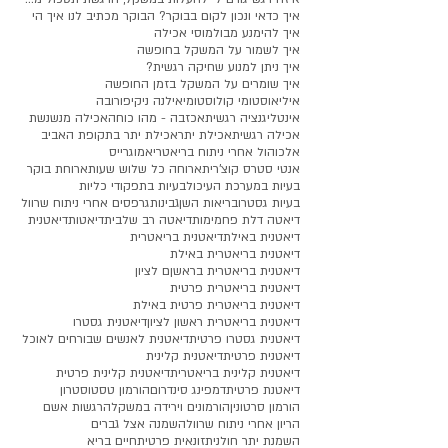
איך כדאי ונכון לקום בבוקר? הבוקר מכתיב לנו איך הי
איך להימנע מבולמוסי אכילה
איך לשמור על המשקל בחופשה
איך ניתן למנוע שחיקה רגשית?
איך שומרים על המשקל בזמן החופשה
איליאוסטומי קולוסטומי
אילנה ניקיפורובה
אינטליגנציה רגשית
אכזבה - מהו כוחה
אכילה מנשנשת
אכילה רגשית
אכילת יתר
אכילת יתר בתקופת האביב
אלכוהול אחרי ניתוח בריאטרי
אמוגרייס
אנטי סטרס קוצ'רית
ארוחה כל שלוש שעות
ארוחת בוקר
בעיות במערכת העיכול
בעיות בתפקודי כליות
בעיות גסטרו
בריאות השן
גבינות
גרפסים אחרי ניתוח שרוול
דיאטה דלת פחמימות
דיאטה רב שלבית
דיאטות
דיאטנית
דיאטנית באילת
דיאטנית בריאטרית
דיאטנית בריאטרית באילת
דיאטנית בריאטרית בראשןם לציון
דיאטנית בריאטרית פרטית
דיאטנית בריאטרית פרטית באילת
דיאטנית בריאטרית ראשון לציון
דיאטנית גסטרו
דיאטנית גסטרו פרטית
דיאטנית לאנשים שבורחים לאוכל
דיאטנית פרטית
דיאטנית קלינית
דיאטנית קלינית בריאטרית
דיאטנית קלינית פרטית
דיאטנת פרטית
דמפינג סינדרום
הורמון טסטוסטרון
הורמון סרטונין
הורמונים וירידה במשקל
הרגשות אשם
הריון אחרי ניתוח שרוול
השמנה אצל גברים
השמנת יתר חולנית
זונאית פרטית
חיים בריא