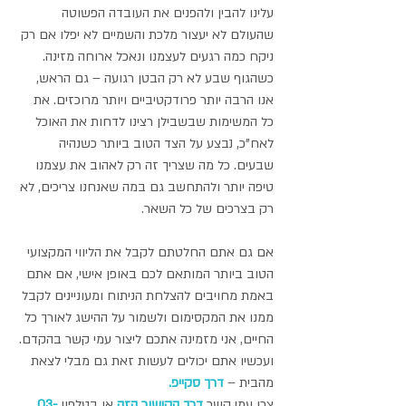
עלינו להבין ולהפנים את העובדה הפשוטה 
שהעולם לא יעצור מלכת והשמיים לא יפלו אם רק 
ניקח כמה רגעים לעצמנו ונאכל ארוחה מזינה. 
כשהגוף שבע לא רק הבטן רגועה – גם הראש, 
אנו הרבה יותר פרודקטיביים ויותר מרוכזים. את 
כל המשימות שבשבילן רצינו לדחות את האוכל 
לאח"כ, נבצע על הצד הטוב ביותר כשנהיה 
שבעים. כל מה שצריך זה רק לאהוב את עצמנו 
טיפה יותר ולהתחשב גם במה שאנחנו צריכים, לא 
רק בצרכים של כל השאר.
אם גם אתם החלטתם לקבל את הליווי המקצועי 
הטוב ביותר המותאם לכם באופן אישי, אם אתם 
באמת מחויבים להצלחת הניתוח ומעוניינים לקבל 
ממנו את המקסימום ולשמור על ההישג לאורך כל 
החיים, אני מזמינה אתכם ליצור עמי קשר בהקדם.
ועכשיו אתם יכולים לעשות זאת גם מבלי לצאת 
מהבית – 
דרך סקייפ.
צרו עמי קשר 
דרך הקישור הזה
 או בטלפון 
03-