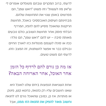
לדעתי, ברוב המקרים שבהם מטופלים אומרים לי 
ש"אין מה לעשות" וזה פשוט "ראש שמן", הם 
מפרשים באופן שגוי את התחושות שלהם.
מבחינתם העיסוק האובססיבי באוכל, תחושת 
הריקנות שהאוכל מסייע להם להפיג, המרדף 
הבלתי פוסק אחר תחושת השובע, כולם נובעים 
מאותה סיבה – יש להם "ראש שמן", הם נולדו 
ככה או סיגלו לעצמם מנטליות כזו לאורך החיים 
ובגילם כבר אי אפשר להשתנות, זה המצב וזהו. 
לדעתי הם פשוט טועים.
אז מה כן גורם להם לרדוף כל הזמן 
אחר האוכל, אחר הארוחה הבאה?
אחת השגיאות הנפוצות ביחס שלנו לאוכל היא 
שאנו חושבים עליו רק כהנאה, כחטא קטן, פינוק 
או מותרות. אז כן, כמובן שהאוכל גורם לנו להנאה 
וחשוב מאוד להפיק את ההנאה הזו ממנו,
 אבל 