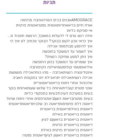
תגיות
AMOGRACE
אבנים בכיס המרה
אהבה מרפאה
אורח חיים בריא
אחריות
אטנית גסטרו
אטנית פרטית
אי-ספיקת כליות
איזה רגש גורם לי להעלות במשקל, הרגשת תסכול מעלייה
איך כדאי ונכון לקום בבוקר? הבוקר מכתיב לנו איך הי
איך להימנע מבולמוסי אכילה
איך לשמור על המשקל בחופשה
איך ניתן למנוע שחיקה רגשית?
איך שומרים על המשקל בזמן החופשה
איליאוסטומי קולוסטומי
אילנה ניקיפורובה
אינטליגנציה רגשית
אכזבה - מהו כוחה
אכילה מנשנשת
אכילה רגשית
אכילת יתר
אכילת יתר בתקופת האביב
אלכוהול אחרי ניתוח בריאטרי
אמוגרייס
אנטי סטרס קוצ'רית
ארוחה כל שלוש שעות
ארוחת בוקר
בעיות במערכת העיכול
בעיות בתפקודי כליות
בעיות גסטרו
בריאות השן
גבינות
גרפסים אחרי ניתוח שרוול
דיאטה דלת פחמימות
דיאטה רב שלבית
דיאטות
דיאטנית
דיאטנית באילת
דיאטנית בריאטרית
דיאטנית בריאטרית באילת
דיאטנית בריאטרית בראשןם לציון
דיאטנית בריאטרית פרטית
דיאטנית בריאטרית פרטית באילת
דיאטנית בריאטרית ראשון לציון
דיאטנית גסטרו