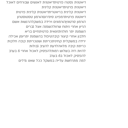
דיאטנית גסטרו פרטית
דיאטנית לאנשים שבורחים לאוכל
דיאטנית פרטית
דיאטנית קלינית
דיאטנית קלינית בריאטרית
דיאטנית קלינית פרטית
דיאטנת פרטית
דמפינג סינדרום
הורמון טסטוסטרון
הורמון סרטונין
הורמונים וירידה במשקל
הרגשות אשם
הריון אחרי ניתוח שרוול
השמנה אצל גברים
השמנת יתר חולנית
זונאית פרטית
חיים בריא
חלבון אחרי קיצור קיבה
טיפול בהשמנת יתר
יומן אכילה
ירידה במשקל
ית קחינית
כריתת ושט
כריתת קיבה חלקית
כריתת קיבה מלאה
לדעת להציב גבולות
להיות רזה בשלוש רמות
להפסיק לאכול אחרי 6 בערב
להפסיק לאכול ב6 בערב
למה מתרחשת עלייה במשקל ככל שאנו גדלים