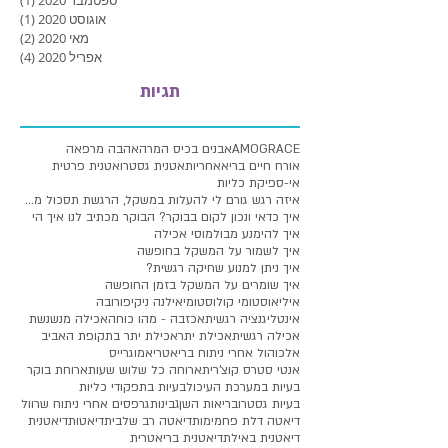
ספטמבר 2020
(1)
פוסט
אוגוסט 2020
(1)
פוסט
מאי 2020
(2)
2 פוסטים
אפריל 2020
(4)
4 פוסטים
תגיות
AMOGRACE
אבנים בכיס המרה
אהבה מרפאה
אורח חיים בריא
אחריות
אטנית גסטרו
אטנית פרטית
אי-ספיקת כליות
איזה רגש גורם לי להעלות במשקל, הרגשת תסכול מעלייה
איך כדאי ונכון לקום בבוקר? הבוקר מכתיב לנו איך הי
איך להימנע מבולמוסי אכילה
איך לשמור על המשקל בחופשה
איך ניתן למנוע שחיקה רגשית?
איך שומרים על המשקל בזמן החופשה
איליאוסטומי קולוסטומי
אילנה ניקיפורובה
אינטליגנציה רגשית
אכזבה - מהו כוחה
אכילה מנשנשת
אכילה רגשית
אכילת יתר
אכילת יתר בתקופת האביב
אלכוהול אחרי ניתוח בריאטרי
אמוגרייס
אנטי סטרס קוצ'רית
ארוחה כל שלוש שעות
ארוחת בוקר
בעיות במערכת העיכול
בעיות בתפקודי כליות
בעיות גסטרו
בריאות השן
גבינות
גרפסים אחרי ניתוח שרוול
דיאטה דלת פחמימות
דיאטה רב שלבית
דיאטות
דיאטנית
דיאטנית באילת
דיאטנית בריאטרית