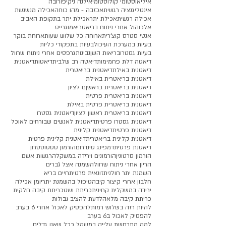
איליאוסטומי קולוסטומי
אילנה ניקיפורובה
אינטליגנציה רגשית
אכזבה - מהו כוחה
אכילה מנשנשת
אכילה רגשית
אכילת יתר
אכילת יתר בתקופת האביב
אלכוהול אחרי ניתוח בריאטרי
אמוגרייס
אנטי סטרס קוצ'רית
ארוחה כל שלוש שעות
ארוחת בוקר
בעיות במערכת העיכול
בעיות בתפקודי כליות
בעיות גסטרו
בריאות השן
גבינות
גרפסים אחרי ניתוח שרוול
דיאטה דלת פחמימות
דיאטה רב שלבית
דיאטות
דיאטנית
דיאטנית באילת
דיאטנית בריאטרית
דיאטנית בריאטרית באילת
דיאטנית בריאטרית בראשןם לציון
דיאטנית בריאטרית פרטית
דיאטנית בריאטרית פרטית באילת
דיאטנית בריאטרית ראשון לציון
דיאטנית גסטרו
דיאטנית גסטרו פרטית
דיאטנית לאנשים שבורחים לאוכל
דיאטנית פרטית
דיאטנית קלינית
דיאטנית קלינית בריאטרית
דיאטנית קלינית פרטית
דיאטנת פרטית
דמפינג סינדרום
הורמון טסטוסטרון
הורמון סרטונין
הורמונים וירידה במשקל
הרגשות אשם
הריון אחרי ניתוח שרוול
השמנה אצל גברים
השמנת יתר חולנית
זונאית פרטית
חיים בריא
חלבון אחרי קיצור קיבה
טיפול בהשמנת יתר
יומן אכילה
ירידה במשקל
ית קחינית
כריתת ושט
כריתת קיבה חלקית
כריתת קיבה מלאה
לדעת להציב גבולות
להיות רזה בשלוש רמות
להפסיק לאכול אחרי 6 בערב
להפסיק לאכול ב6 בערב
למה מתרחשת עלייה במשקל ככל שאנו גדלים