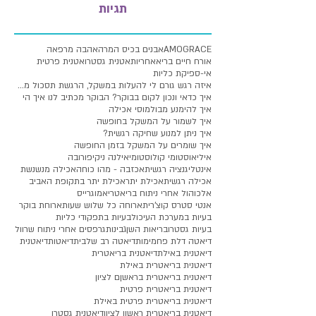
תגיות
AMOGRACE
אבנים בכיס המרה
אהבה מרפאה
אורח חיים בריא
אחריות
אטנית גסטרו
אטנית פרטית
אי-ספיקת כליות
איזה רגש גורם לי להעלות במשקל, הרגשת תסכול מעלייה
איך כדאי ונכון לקום בבוקר? הבוקר מכתיב לנו איך הי
איך להימנע מבולמוסי אכילה
איך לשמור על המשקל בחופשה
איך ניתן למנוע שחיקה רגשית?
איך שומרים על המשקל בזמן החופשה
איליאוסטומי קולוסטומי
אילנה ניקיפורובה
אינטליגנציה רגשית
אכזבה - מהו כוחה
אכילה מנשנשת
אכילה רגשית
אכילת יתר
אכילת יתר בתקופת האביב
אלכוהול אחרי ניתוח בריאטרי
אמוגרייס
אנטי סטרס קוצ'רית
ארוחה כל שלוש שעות
ארוחת בוקר
בעיות במערכת העיכול
בעיות בתפקודי כליות
בעיות גסטרו
בריאות השן
גבינות
גרפסים אחרי ניתוח שרוול
דיאטה דלת פחמימות
דיאטה רב שלבית
דיאטות
דיאטנית
דיאטנית באילת
דיאטנית בריאטרית
דיאטנית בריאטרית באילת
דיאטנית בריאטרית בראשןם לציון
דיאטנית בריאטרית פרטית
דיאטנית בריאטרית פרטית באילת
דיאטנית בריאטרית ראשון לציון
דיאטנית גסטרו