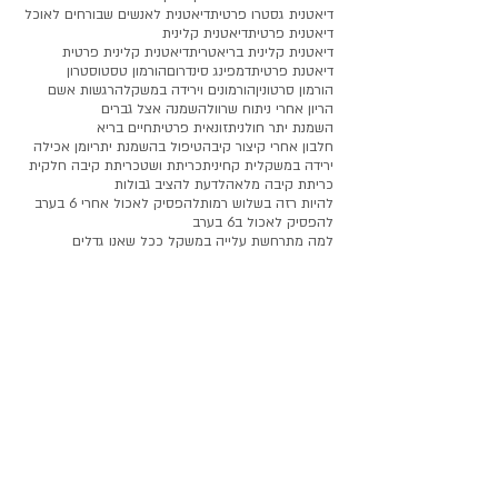
דיאטנית גסטרו פרטית
דיאטנית לאנשים שבורחים לאוכל
דיאטנית פרטית
דיאטנית קלינית
דיאטנית קלינית בריאטרית
דיאטנית קלינית פרטית
דיאטנת פרטית
דמפינג סינדרום
הורמון טסטוסטרון
הורמון סרטונין
הורמונים וירידה במשקל
הרגשות אשם
הריון אחרי ניתוח שרוול
השמנה אצל גברים
השמנת יתר חולנית
זונאית פרטית
חיים בריא
חלבון אחרי קיצור קיבה
טיפול בהשמנת יתר
יומן אכילה
ירידה במשקל
ית קחינית
כריתת ושט
כריתת קיבה חלקית
כריתת קיבה מלאה
לדעת להציב גבולות
להיות רזה בשלוש רמות
להפסיק לאכול אחרי 6 בערב
להפסיק לאכול ב6 בערב
למה מתרחשת עלייה במשקל ככל שאנו גדלים