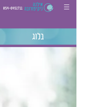
054-6451711
בלוג