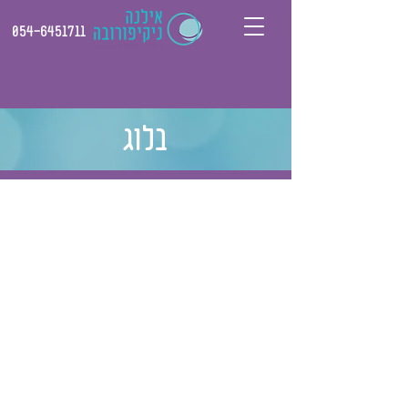
054-6451711
בלוג