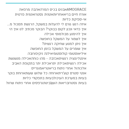
תגיות
AMOGRACE
אבנים בכיס המרה
אהבה מרפאה
אורח חיים בריא
אחריות
אטנית גסטרו
אטנית פרטית
אי-ספיקת כליות
איזה רגש גורם לי להעלות במשקל, הרגשת תסכול מעלייה
איך כדאי ונכון לקום בבוקר? הבוקר מכתיב לנו איך הי
איך להימנע מבולמוסי אכילה
איך לשמור על המשקל בחופשה
איך ניתן למנוע שחיקה רגשית?
איך שומרים על המשקל בזמן החופשה
איליאוסטומי קולוסטומי
אילנה ניקיפורובה
אינטליגנציה רגשית
אכזבה - מהו כוחה
אכילה מנשנשת
אכילה רגשית
אכילת יתר
אכילת יתר בתקופת האביב
אלכוהול אחרי ניתוח בריאטרי
אמוגרייס
אנטי סטרס קוצ'רית
ארוחה כל שלוש שעות
ארוחת בוקר
בעיות במערכת העיכול
בעיות בתפקודי כליות
בעיות גסטרו
בריאות השן
גבינות
גרפסים אחרי ניתוח שרוול
דיאטה דלת פחמימות
דיאטה רב שלבית
דיאטות
דיאטנית
דיאטנית באילת
דיאטנית בריאטרית
דיאטנית בריאטרית באילת
דיאטנית בריאטרית בראשןם לציון
דיאטנית בריאטרית פרטית
דיאטנית בריאטרית פרטית באילת