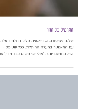
התרמיל על ההר
אילנה ניקיפורובה, דיאטנית קלינית תלמיד עלה
עם המאסטר במעלה הר תלול. ככל שטיפסו-
הוא התנשם יותר. “אולי אני פשוט כבד מדי,” אמ
התלמיד. “אולי אין לי משמעת. אולי הגוף שלי ל
מתאים לדרך הזו״. המאסטר לא ענה. כשהגיעו
לפסגה, ביקש ממנו המאסטר להוריד את
התרמיל. התלמיד הוריד- ופתאום הרגיש קליל.
הגב הזדקף. הנשימה נרגעה. המאסטר שאל: “
השתנה בגוף שלך״? “שום דבר,” ענה התלמיד.