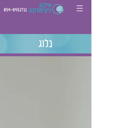
054-6451711
בלוג