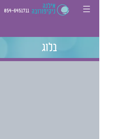
054-6451711
בלוג