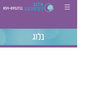
054-6451711
בלוג