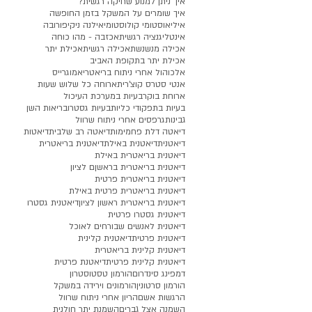
איך ניתן למנוע שחיקה רגשית?
איך שומרים על המשקל בזמן החופשה
איליאוסטומי קולוסטומי
אילנה ניקיפורובה
אינטליגנציה רגשית
אכזבה - מהו כוחה
אכילה מנשנשת
אכילה רגשית
אכילת יתר
אכילת יתר בתקופת האביב
אלכוהול אחרי ניתוח בריאטרי
אמוגרייס
אנטי סטרס קוצ'רית
ארוחה כל שלוש שעות
ארוחת בוקר
בעיות במערכת העיכול
בעיות בתפקודי כליות
בעיות גסטרו
בריאות השן
גבינות
גרפסים אחרי ניתוח שרוול
דיאטה דלת פחמימות
דיאטה רב שלבית
דיאטות
דיאטנית
דיאטנית באילת
דיאטנית בריאטרית
דיאטנית בריאטרית באילת
דיאטנית בריאטרית בראשןם לציון
דיאטנית בריאטרית פרטית
דיאטנית בריאטרית פרטית באילת
דיאטנית בריאטרית ראשון לציון
דיאטנית גסטרו
דיאטנית גסטרו פרטית
דיאטנית לאנשים שבורחים לאוכל
דיאטנית פרטית
דיאטנית קלינית
דיאטנית קלינית בריאטרית
דיאטנית קלינית פרטית
דיאטנת פרטית
דמפינג סינדרום
הורמון טסטוסטרון
הורמון סרטונין
הורמונים וירידה במשקל
הרגשות אשם
הריון אחרי ניתוח שרוול
השמנה אצל גברים
השמנת יתר חולנית