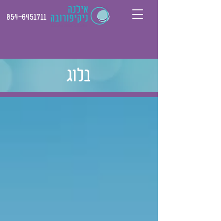
054-6451711
בלוג