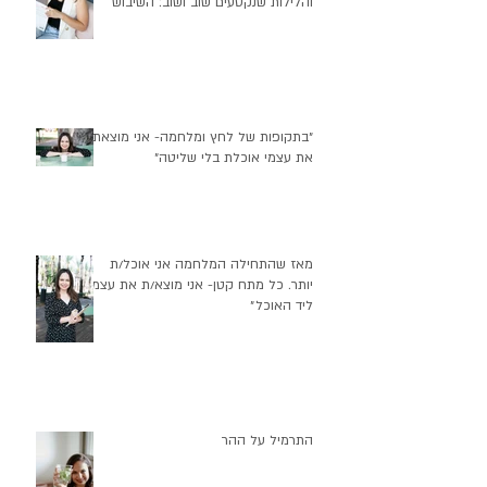
יש משהו אחד שפחות מדברים עליו בתוך
כל האזעקות, הריצות למרחבים מוגנים
והלילות שנקטעים שוב ושוב: השיבוש
העמוק שזה יוצר בהרגלי התזונה שלנו
״בתקופות של לחץ ומלחמה- אני מוצאת
את עצמי אוכלת בלי שליטה״
מאז שהתחילה המלחמה אני אוכל/ת
יותר. כל מתח קטן- אני מוצא/ת את עצמי
ליד האוכל״