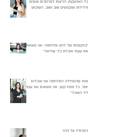
יש משהו אחד שפחות מדברים עליו בתוך
כל האזעקות, הריצות למרחבים מוגנים
והלילות שנקטעים שוב ושוב: השיבוש
העמוק שזה יוצר בהרגלי התזונה שלנו
״בתקופות של לחץ ומלחמה- אני מוצאת
את עצמי אוכלת בלי שליטה״
מאז שהתחילה המלחמה אני אוכל/ת
יותר. כל מתח קטן- אני מוצא/ת את עצמי
ליד האוכל״