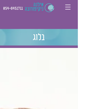
054-6451711
בלוג