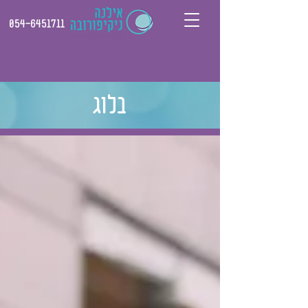
054-6451711
בלוג